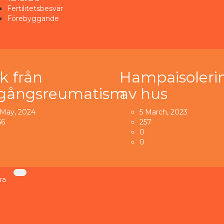
Fertilitetsbesvär
Förebyggande
sk från
Hampaisoleri
dgångsreumatism
av hus
 May, 2024
5 March, 2023
56
257
0
0
ra