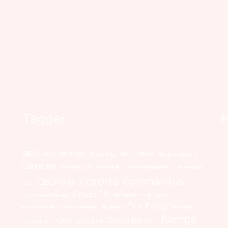
Taggar
K
ayurveda
AIDS
Akupunktur
Andning
Bruce Lipton
cancer
cannabis
cancer och mikrober
cannabinoider
corona
coronavirus
CBD-olja
cbd
Covid-19
coronaviruset
dr yang
depression
Erik Enby
fertilitet
endocannabinoida systemet
epilepsi
hampa
Gregg Braden
frekvenser
GMO
graviditet