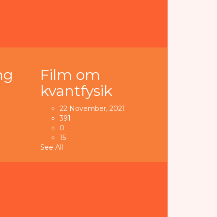
ng
Film om
kvantfysik
22 November, 2021
391
0
15
See All