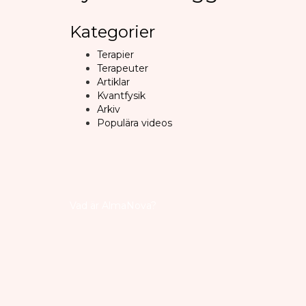
Kategorier
Terapier
Terapeuter
Artiklar
Kvantfysik
Arkiv
Populära videos
Vad är AlmaNova?