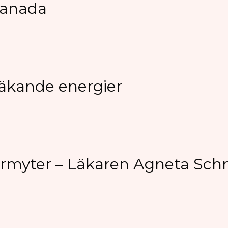
 Kanada
läkande energier
ermyter – Läkaren Agneta Sch