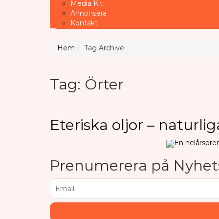
Media Kit
Annonsera
Kontakt
Hem
Tag Archive
Tag: Örter
Eteriska oljor – naturli
En helårspre
Prenumerera på Nyhet