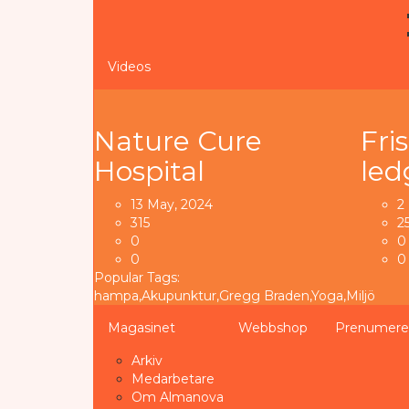
Videos
Nature Cure
Fri
Hospital
le
13 May, 2024
2
315
2
0
0
0
0
Popular Tags:
hampa
,
Akupunktur
,
Gregg Braden
,
Yoga
,
Miljö
Magasinet
Webbshop
Prenumere
Arkiv
Medarbetare
Om Almanova