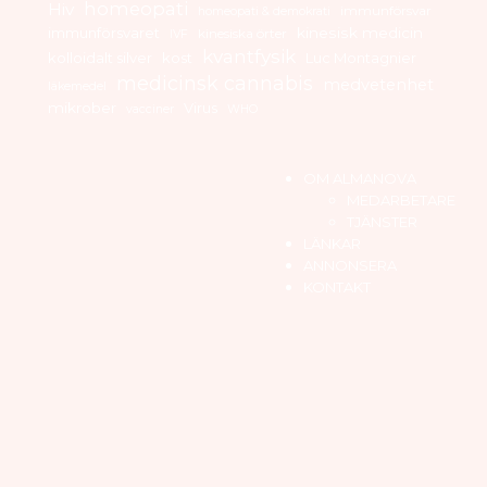
homeopati
Hiv
immunförsvar
homeopati & demokrati
immunförsvaret
kinesisk medicin
kinesiska örter
IVF
kvantfysik
kolloidalt silver
kost
Luc Montagnier
medicinsk cannabis
medvetenhet
läkemedel
mikrober
Virus
vacciner
WHO
OM ALMANOVA
MEDARBETARE
TJÄNSTER
LÄNKAR
ANNONSERA
KONTAKT