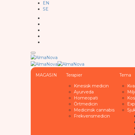
EN
SE
MAGASIN
Terapier
Tema
Kinesisk medicin
Kva
Ayurveda
Milj
Homeopati
Kos
Örtmedicin
Exp
Medicinsk cannabis
Sju
Frekvensmedicin