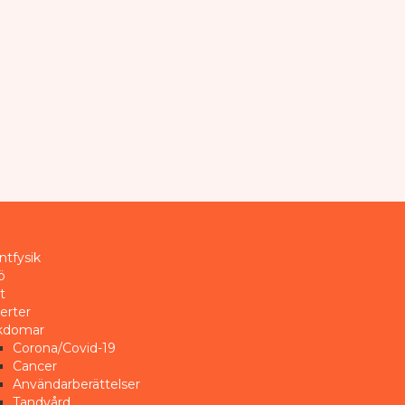
ntfysik
ö
t
erter
kdomar
Corona/Covid-19
Cancer
Användarberättelser
Tandvård