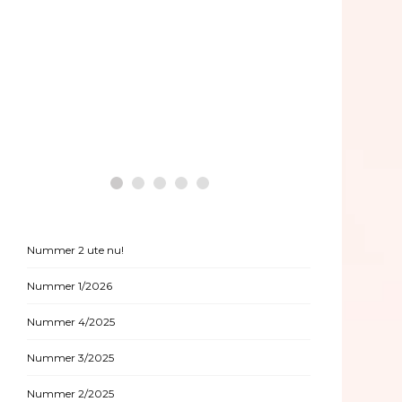
HÄLSA
FILM
Historiska beslut som
gynnar medicinsk
Canna
cannabis
Kan
Nummer 2 ute nu!
Nummer 1/2026
Nummer 4/2025
Nummer 3/2025
Nummer 2/2025