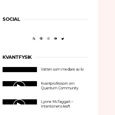
SOCIAL
RSS FEED
FACEBOOK
INSTAGRAM
YOUTUBE
TWITTER
KVANTFYSIK
Vatten som medlare av liv
Kvantprofessorn om
Quantum Community
Lynne McTaggart –
Intentionens kraft