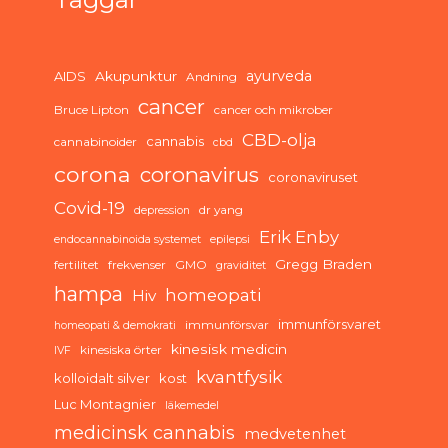
ayurveda
AIDS
Akupunktur
Andning
cancer
Bruce Lipton
cancer och mikrober
CBD-olja
cannabis
cannabinoider
cbd
corona
coronavirus
coronaviruset
Covid-19
dr yang
depression
Erik Enby
endocannabinoida systemet
epilepsi
Gregg Braden
fertilitet
frekvenser
GMO
graviditet
hampa
homeopati
Hiv
immunförsvaret
immunförsvar
homeopati & demokrati
kinesisk medicin
kinesiska örter
IVF
kvantfysik
kolloidalt silver
kost
Luc Montagnier
läkemedel
medicinsk cannabis
medvetenhet