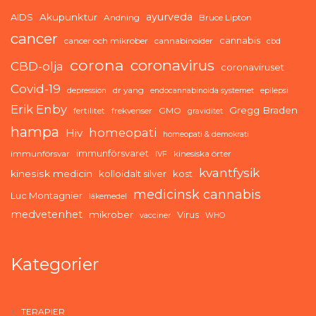
ayurveda
AIDS
Akupunktur
Andning
Bruce Lipton
cancer
cannabis
cancer och mikrober
cannabinoider
cbd
corona
coronavirus
CBD-olja
coronaviruset
Covid-19
dr yang
depression
endocannabinoida systemet
epilepsi
Erik Enby
Gregg Braden
fertilitet
frekvenser
GMO
graviditet
hampa
homeopati
Hiv
homeopati & demokrati
immunförsvaret
immunförsvar
kinesiska örter
IVF
kvantfysik
kinesisk medicin
kolloidalt silver
kost
medicinsk cannabis
Luc Montagnier
läkemedel
medvetenhet
mikrober
Virus
vacciner
WHO
Kategorier
TERAPIER