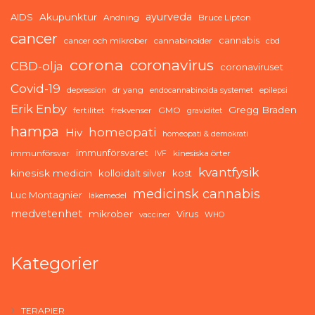
ayurveda
AIDS
Akupunktur
Andning
Bruce Lipton
cancer
cannabis
cancer och mikrober
cannabinoider
cbd
corona
coronavirus
CBD-olja
coronaviruset
Covid-19
dr yang
depression
endocannabinoida systemet
epilepsi
Erik Enby
Gregg Braden
fertilitet
frekvenser
GMO
graviditet
hampa
homeopati
Hiv
homeopati & demokrati
immunförsvaret
immunförsvar
kinesiska örter
IVF
kvantfysik
kinesisk medicin
kolloidalt silver
kost
medicinsk cannabis
Luc Montagnier
läkemedel
medvetenhet
mikrober
Virus
vacciner
WHO
Kategorier
TERAPIER