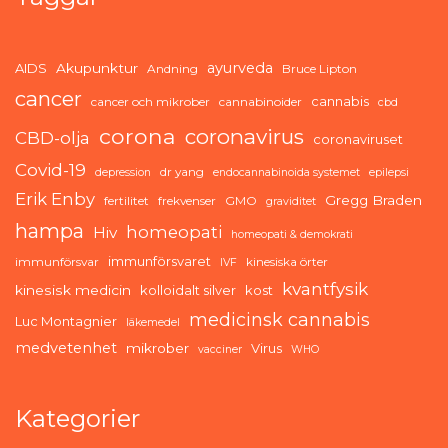
ayurveda
AIDS
Akupunktur
Andning
Bruce Lipton
cancer
cannabis
cancer och mikrober
cannabinoider
cbd
corona
coronavirus
CBD-olja
coronaviruset
Covid-19
dr yang
depression
endocannabinoida systemet
epilepsi
Erik Enby
Gregg Braden
fertilitet
frekvenser
GMO
graviditet
hampa
homeopati
Hiv
homeopati & demokrati
immunförsvaret
immunförsvar
kinesiska örter
IVF
kvantfysik
kinesisk medicin
kolloidalt silver
kost
medicinsk cannabis
Luc Montagnier
läkemedel
medvetenhet
mikrober
Virus
vacciner
WHO
Kategorier