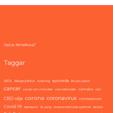
Vad är AlmaNova?
Taggar
ayurveda
AIDS
Akupunktur
Andning
Bruce Lipton
cancer
cannabis
cancer och mikrober
cannabinoider
cbd
corona
coronavirus
CBD-olja
coronaviruset
Covid-19
dr yang
depression
endocannabinoida systemet
epilepsi