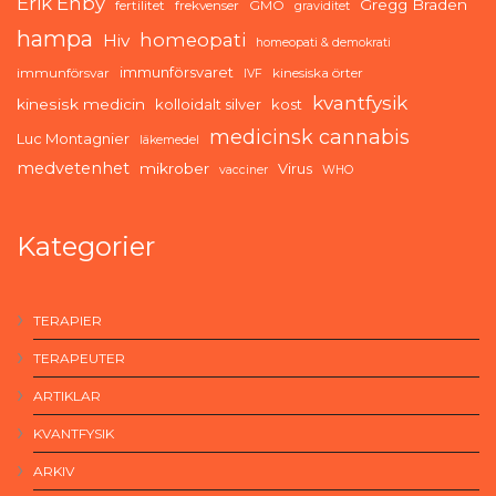
Erik Enby
Gregg Braden
fertilitet
frekvenser
GMO
graviditet
hampa
homeopati
Hiv
homeopati & demokrati
immunförsvaret
immunförsvar
kinesiska örter
IVF
kvantfysik
kinesisk medicin
kolloidalt silver
kost
medicinsk cannabis
Luc Montagnier
läkemedel
medvetenhet
mikrober
Virus
vacciner
WHO
Kategorier
TERAPIER
TERAPEUTER
ARTIKLAR
KVANTFYSIK
ARKIV