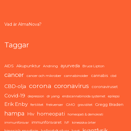
Vad är AlmaNova?
Taggar
ayurveda
AIDS
Akupunktur
Andning
Bruce Lipton
cancer
cannabis
cancer och mikrober
cannabinoider
cbd
corona
coronavirus
CBD-olja
coronaviruset
Covid-19
dr yang
depression
endocannabinoida systemet
epilepsi
Erik Enby
Gregg Braden
fertilitet
frekvenser
GMO
graviditet
hampa
homeopati
Hiv
homeopati & demokrati
immunförsvaret
immunförsvar
kinesiska örter
IVF
kvantfysik
kinesisk medicin
kolloidalt silver
kost