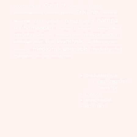
Covid-19
coronaviruset
dr yang
depression
Erik Enby
fertilitet
endocannabinoida systemet
epilepsi
hampa
Gregg Braden
frekvenser
GMO
graviditet
homeopati
Hiv
immunförsvar
homeopati & demokrati
immunförsvaret
kinesisk medicin
kinesiska örter
IVF
kvantfysik
kolloidalt silver
kost
Luc Montagnier
medicinsk cannabis
medvetenhet
läkemedel
mikrober
Virus
vacciner
WHO
OM ALMANOVA
MEDARBETARE
TJÄNSTER
LÄNKAR
ANNONSERA
KONTAKT