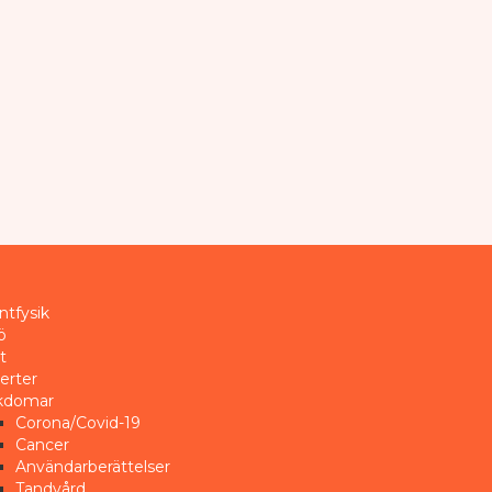
ntfysik
ö
t
erter
kdomar
Corona/Covid-19
Cancer
Användarberättelser
Tandvård