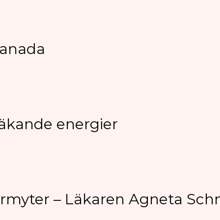
 Kanada
läkande energier
ermyter – Läkaren Agneta Sch