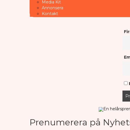
Media Kit
Annonsera
Kontakt
Fi
Em
B
En helårspre
Prenumerera på Nyhet