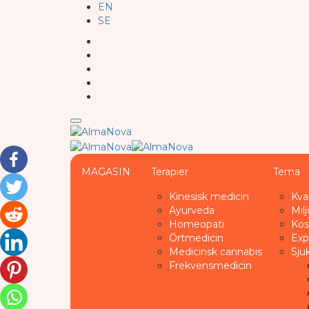
EN
SE
MAGASIN
Terapier
Tema
Kinesisk medicin
Kva
Ayurveda
Milj
Homeopati
Kos
Örtmedicin
Exp
Medicinsk cannabis
Sju
Frekvensmedicin