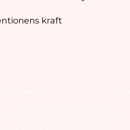
ntionens kraft
Taggar
K
ayurveda
AIDS
Akupunktur
Andning
Bruce Lipton
cancer
cannabis
cancer och mikrober
cannabinoider
corona
coronavirus
CBD-olja
cbd