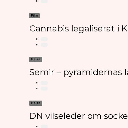
Film
Cannabis legaliserat i
Hälsa
Semir – pyramidernas 
Hälsa
DN vilseleder om sock