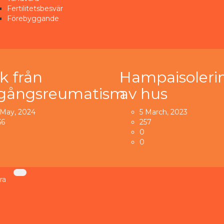
Fertilitetsbesvär
Förebyggande
sk från
Hampaisoleri
dgångsreumatism
av hus
 May, 2024
5 March, 2023
56
257
0
0
ra