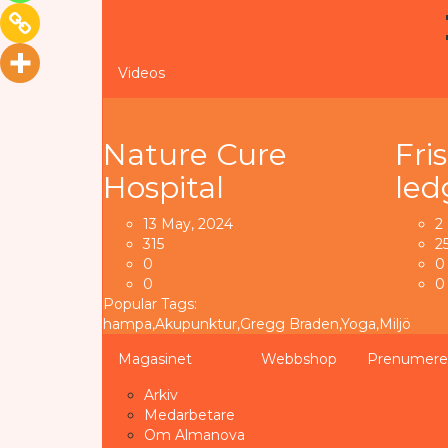
Videos
Nature Cure
Fri
Hospital
le
13 May, 2024
2
315
2
0
0
0
0
Popular Tags:
hampa
,
Akupunktur
,
Gregg Braden
,
Yoga
,
Miljö
Magasinet
Webbshop
Prenumere
Arkiv
Medarbetare
Om Almanova