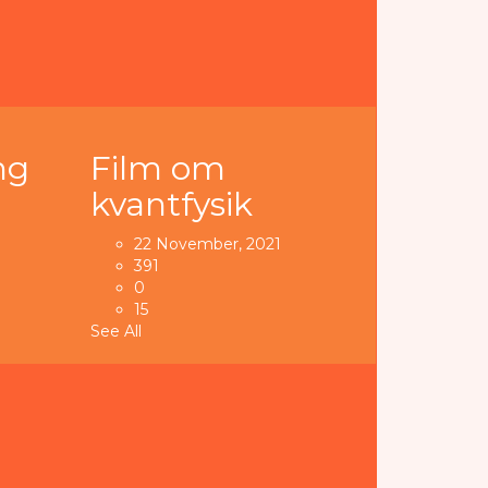
ng
Film om
kvantfysik
22 November, 2021
391
0
15
See All