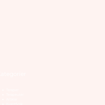
ategorier
Terapier
Terapeuter
Artiklar
Kvantfysik