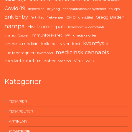
Covid-19
dr yang
depression
endocannabinoida systemet
epilepsi
Erik Enby
Gregg Braden
fertilitet
frekvenser
GMO
graviditet
hampa
homeopati
Hiv
homeopati & demokrati
immunförsvaret
immunförsvar
kinesiska örter
IVF
kvantfysik
kinesisk medicin
kolloidalt silver
kost
medicinsk cannabis
Luc Montagnier
läkemedel
medvetenhet
mikrober
Virus
vacciner
WHO
Kategorier
TERAPIER
TERAPEUTER
ARTIKLAR
KVANTFYSIK