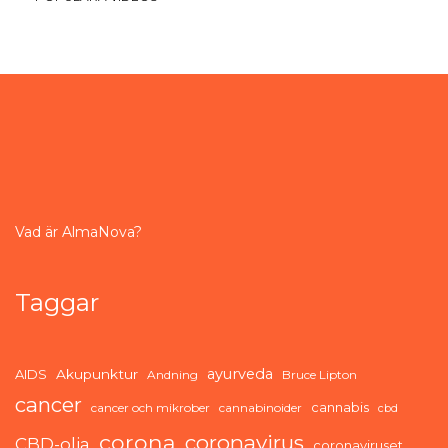
Vad är AlmaNova?
Taggar
ayurveda
AIDS
Akupunktur
Andning
Bruce Lipton
cancer
cannabis
cancer och mikrober
cannabinoider
cbd
corona
coronavirus
CBD-olja
coronaviruset