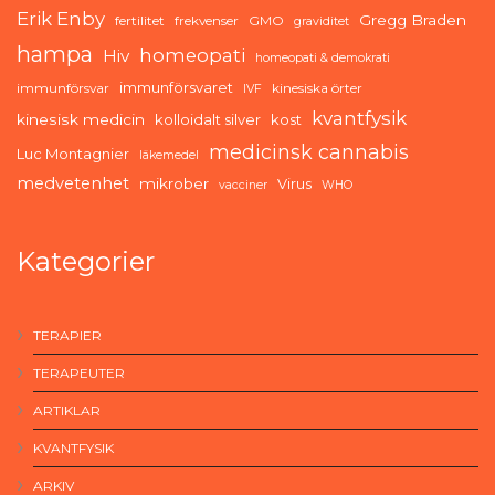
Erik Enby
Gregg Braden
fertilitet
frekvenser
GMO
graviditet
hampa
homeopati
Hiv
homeopati & demokrati
immunförsvaret
immunförsvar
kinesiska örter
IVF
kvantfysik
kinesisk medicin
kolloidalt silver
kost
medicinsk cannabis
Luc Montagnier
läkemedel
medvetenhet
mikrober
Virus
vacciner
WHO
Kategorier
TERAPIER
TERAPEUTER
ARTIKLAR
KVANTFYSIK
ARKIV