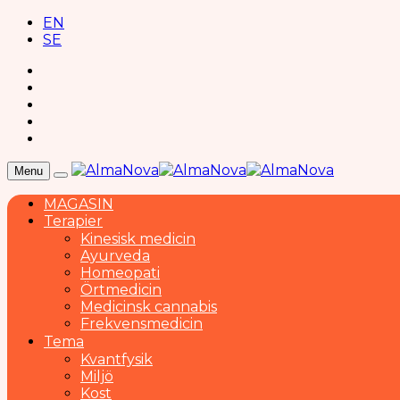
EN
SE
Menu
MAGASIN
Terapier
Kinesisk medicin
Ayurveda
Homeopati
Örtmedicin
Medicinsk cannabis
Frekvensmedicin
Tema
Kvantfysik
Miljö
Kost