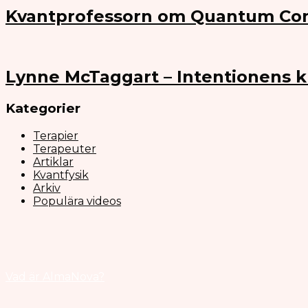
Kvantprofessorn om Quantum Co
Lynne McTaggart – Intentionens k
Kategorier
Terapier
Terapeuter
Artiklar
Kvantfysik
Arkiv
Populära videos
Vad är AlmaNova?