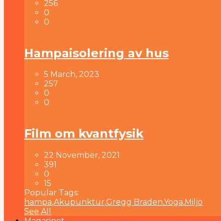
256
0
0
Hampaisolering av hus
5 March, 2023
257
0
0
Film om kvantfysik
22 November, 2021
391
0
15
Popular Tags:
hampa
,
Akupunktur
,
Gregg Braden
,
Yoga
,
Miljö
See All
Magasinet