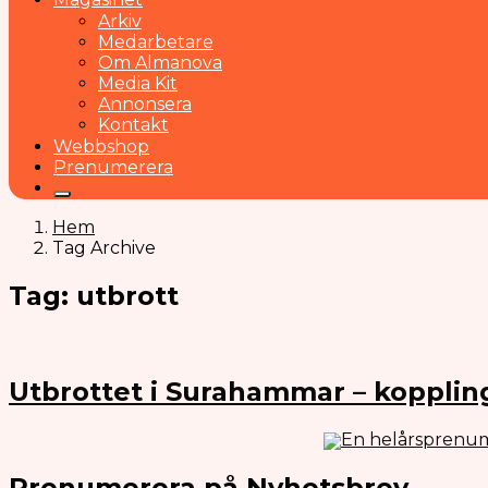
Arkiv
Medarbetare
Om Almanova
Media Kit
Annonsera
Kontakt
Webbshop
Prenumerera
Hem
Tag Archive
Tag: utbrott
Utbrottet i Surahammar – koppling 
En helårsprenum
Prenumerera på Nyhetsbrev