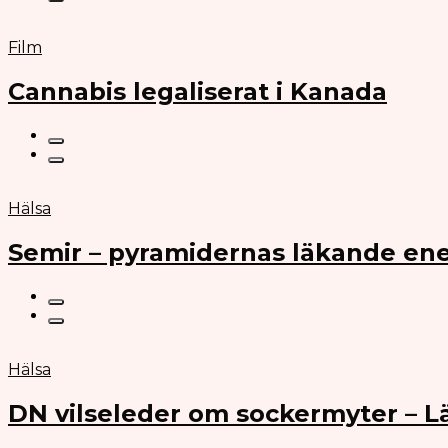
Film
Cannabis legaliserat i Kanada
Hälsa
Semir – pyramidernas läkande ene
Hälsa
DN vilseleder om sockermyter – 