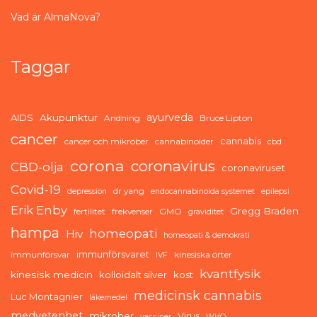
Vad är AlmaNova?
Taggar
ayurveda
AIDS
Akupunktur
Andning
Bruce Lipton
cancer
cannabis
cancer och mikrober
cannabinoider
cbd
corona
coronavirus
CBD-olja
coronaviruset
Covid-19
dr yang
depression
endocannabinoida systemet
epilepsi
Erik Enby
Gregg Braden
fertilitet
frekvenser
GMO
graviditet
hampa
homeopati
Hiv
homeopati & demokrati
immunförsvaret
immunförsvar
kinesiska örter
IVF
kvantfysik
kinesisk medicin
kolloidalt silver
kost
medicinsk cannabis
Luc Montagnier
läkemedel
medvetenhet
mikrober
Virus
vacciner
WHO