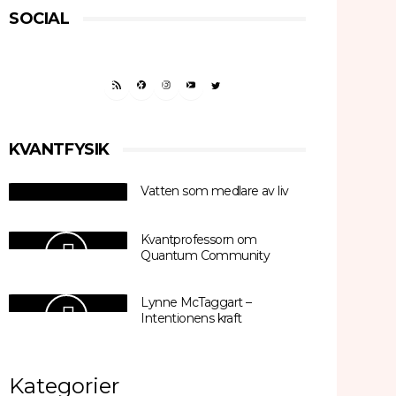
SOCIAL
RSS FEED
FACEBOOK
INSTAGRAM
YOUTUBE
TWITTER
KVANTFYSIK
Vatten som medlare av liv
Kvantprofessorn om
Quantum Community
Lynne McTaggart –
Intentionens kraft
Kategorier