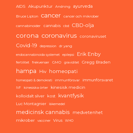
ayurveda
AIDS
Akupunktur
Andning
cancer
Bruce Lipton
cancer och mikrober
CBD-olja
cannabis
cannabinoider
cbd
corona
coronavirus
coronaviruset
Covid-19
dr yang
depression
Erik Enby
endocannabinoida systemet
epilepsi
Gregg Braden
fertilitet
frekvenser
GMO
graviditet
hampa
homeopati
Hiv
immunförsvaret
immunförsvar
homeopati & demokrati
kinesisk medicin
kinesiska örter
IVF
kvantfysik
kolloidalt silver
kost
Luc Montagnier
läkemedel
medicinsk cannabis
medvetenhet
mikrober
Virus
vacciner
WHO