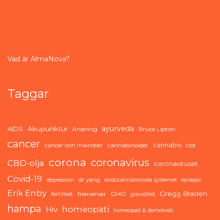
Vad är AlmaNova?
Taggar
ayurveda
AIDS
Akupunktur
Andning
Bruce Lipton
cancer
cannabis
cancer och mikrober
cannabinoider
cbd
corona
coronavirus
CBD-olja
coronaviruset
Covid-19
dr yang
depression
endocannabinoida systemet
epilepsi
Erik Enby
Gregg Braden
fertilitet
frekvenser
GMO
graviditet
hampa
homeopati
Hiv
homeopati & demokrati