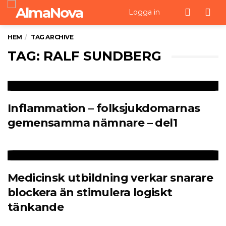
Men
Logga in
HEM
TAG ARCHIVE
TAG: RALF SUNDBERG
Inflammation – folksjukdomarnas
gemensamma nämnare – del1
Medicinsk utbildning verkar snarare
blockera än stimulera logiskt
tänkande