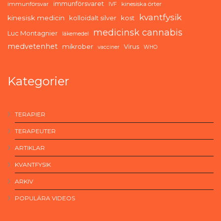
immunförsvaret
immunförsvar
kinesiska örter
IVF
kvantfysik
kinesisk medicin
kolloidalt silver
kost
medicinsk cannabis
Luc Montagnier
läkemedel
medvetenhet
mikrober
Virus
vacciner
WHO
Kategorier
TERAPIER
TERAPEUTER
ARTIKLAR
KVANTFYSIK
ARKIV
POPULÄRA VIDEOS