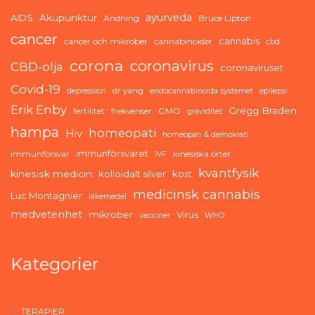
ayurveda
AIDS
Akupunktur
Andning
Bruce Lipton
cancer
cannabis
cancer och mikrober
cannabinoider
cbd
corona
coronavirus
CBD-olja
coronaviruset
Covid-19
dr yang
depression
endocannabinoida systemet
epilepsi
Erik Enby
Gregg Braden
fertilitet
frekvenser
GMO
graviditet
hampa
homeopati
Hiv
homeopati & demokrati
immunförsvaret
immunförsvar
kinesiska örter
IVF
kvantfysik
kinesisk medicin
kolloidalt silver
kost
medicinsk cannabis
Luc Montagnier
läkemedel
medvetenhet
mikrober
Virus
vacciner
WHO
Kategorier
TERAPIER