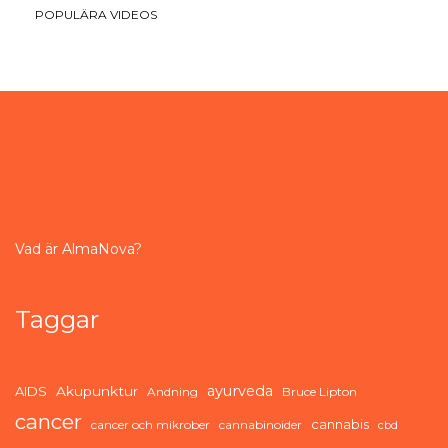
POPULÄRA VIDEOS
Vad är AlmaNova?
Taggar
ayurveda
AIDS
Akupunktur
Andning
Bruce Lipton
cancer
cannabis
cancer och mikrober
cannabinoider
cbd