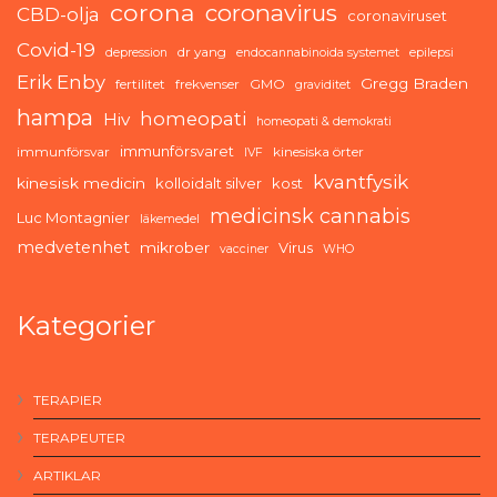
corona
coronavirus
CBD-olja
coronaviruset
Covid-19
dr yang
depression
endocannabinoida systemet
epilepsi
Erik Enby
Gregg Braden
fertilitet
frekvenser
GMO
graviditet
hampa
homeopati
Hiv
homeopati & demokrati
immunförsvaret
immunförsvar
kinesiska örter
IVF
kvantfysik
kinesisk medicin
kolloidalt silver
kost
medicinsk cannabis
Luc Montagnier
läkemedel
medvetenhet
mikrober
Virus
vacciner
WHO
Kategorier
TERAPIER
TERAPEUTER
ARTIKLAR