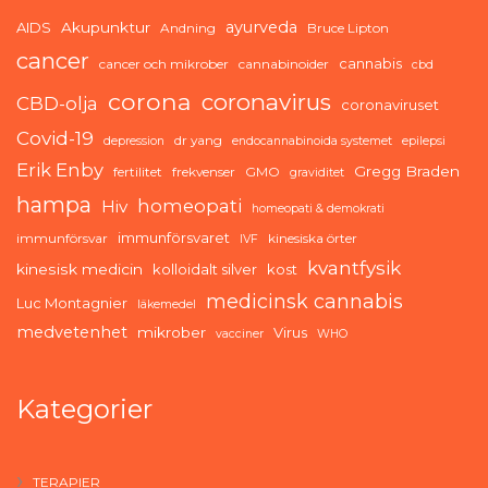
ayurveda
AIDS
Akupunktur
Andning
Bruce Lipton
cancer
cannabis
cancer och mikrober
cannabinoider
cbd
corona
coronavirus
CBD-olja
coronaviruset
Covid-19
dr yang
depression
endocannabinoida systemet
epilepsi
Erik Enby
Gregg Braden
fertilitet
frekvenser
GMO
graviditet
hampa
homeopati
Hiv
homeopati & demokrati
immunförsvaret
immunförsvar
kinesiska örter
IVF
kvantfysik
kinesisk medicin
kolloidalt silver
kost
medicinsk cannabis
Luc Montagnier
läkemedel
medvetenhet
mikrober
Virus
vacciner
WHO
Kategorier
TERAPIER