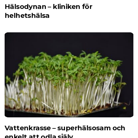
Hälsodynan – kliniken för
helhetshälsa
Vattenkrasse – superhälsosam och
enkelt att odla själv