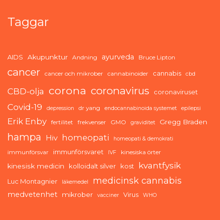
Taggar
ayurveda
AIDS
Akupunktur
Andning
Bruce Lipton
cancer
cannabis
cancer och mikrober
cannabinoider
cbd
corona
coronavirus
CBD-olja
coronaviruset
Covid-19
dr yang
depression
endocannabinoida systemet
epilepsi
Erik Enby
Gregg Braden
fertilitet
frekvenser
GMO
graviditet
hampa
homeopati
Hiv
homeopati & demokrati
immunförsvaret
immunförsvar
kinesiska örter
IVF
kvantfysik
kinesisk medicin
kolloidalt silver
kost
medicinsk cannabis
Luc Montagnier
läkemedel
medvetenhet
mikrober
Virus
vacciner
WHO