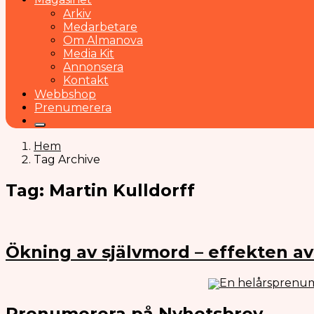
Arkiv
Medarbetare
Om Almanova
Media Kit
Annonsera
Kontakt
Webbshop
Prenumerera
Hem
Tag Archive
Tag: Martin Kulldorff
Ökning av självmord – effekten a
En helårsprenum
Prenumerera på Nyhetsbrev