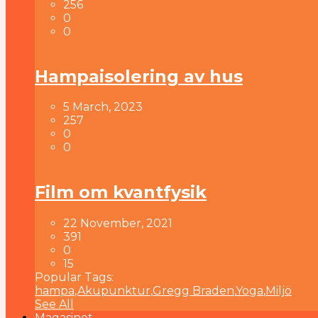
256
0
0
Hampaisolering av hus
5 March, 2023
257
0
0
Film om kvantfysik
22 November, 2021
391
0
15
Popular Tags:
hampa
,
Akupunktur
,
Gregg Braden
,
Yoga
,
Miljö
See All
Magasinet