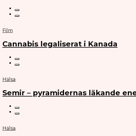
Film
Cannabis legaliserat i Kanada
Hälsa
Semir – pyramidernas läkande ene
Hälsa