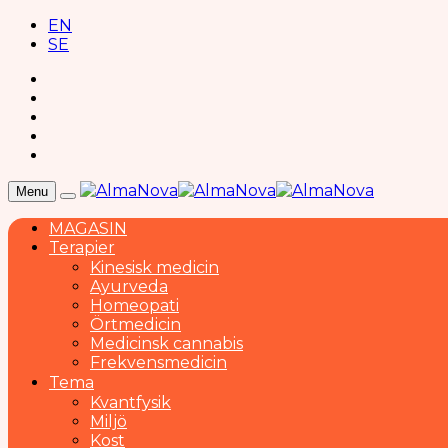
EN
SE
Menu
MAGASIN
Terapier
Kinesisk medicin
Ayurveda
Homeopati
Örtmedicin
Medicinsk cannabis
Frekvensmedicin
Tema
Kvantfysik
Miljö
Kost