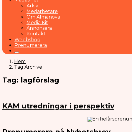
Arkiv
Medarbetare
Om Almanova
Media Kit
Annonsera
Kontakt
Webbshop
Prenumerera
Hem
Tag Archive
Tag: lagförslag
KAM utredningar i perspektiv
En helårsprenum
Prenumerera på Nyhetsbrev