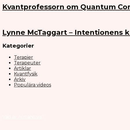
Kvantprofessorn om Quantum Co
Lynne McTaggart – Intentionens k
Kategorier
Terapier
Terapeuter
Artiklar
Kvantfysik
Arkiv
Populära videos
Vad är AlmaNova?