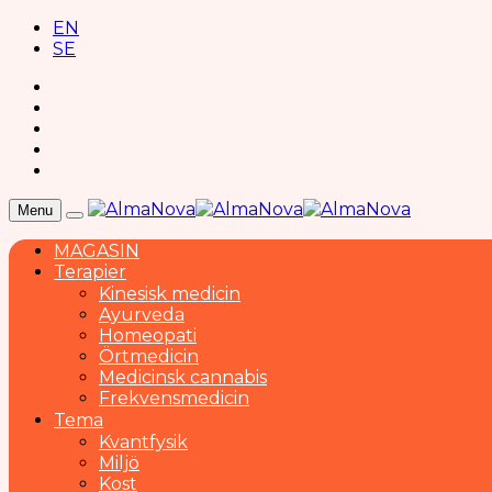
EN
SE
Menu
MAGASIN
Terapier
Kinesisk medicin
Ayurveda
Homeopati
Örtmedicin
Medicinsk cannabis
Frekvensmedicin
Tema
Kvantfysik
Miljö
Kost