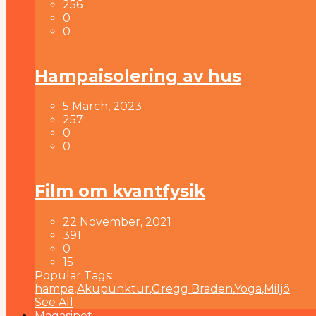
256
0
0
Hampaisolering av hus
5 March, 2023
257
0
0
Film om kvantfysik
22 November, 2021
391
0
15
Popular Tags:
hampa
,
Akupunktur
,
Gregg Braden
,
Yoga
,
Miljö
See All
Magasinet