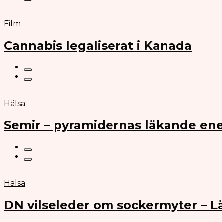
Film
Cannabis legaliserat i Kanada
Hälsa
Semir – pyramidernas läkande ene
Hälsa
DN vilseleder om sockermyter – 