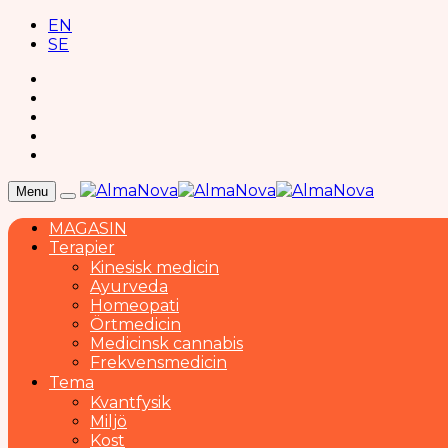
EN
SE
Menu
MAGASIN
Terapier
Kinesisk medicin
Ayurveda
Homeopati
Örtmedicin
Medicinsk cannabis
Frekvensmedicin
Tema
Kvantfysik
Miljö
Kost