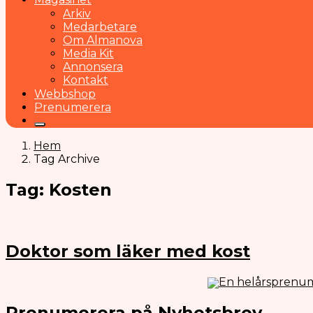
Arkiv
Medarbetare
Om Almanova
Media Kit
Annonsera
Kontakt
Webbshop
Prenumerera
Hem
Tag Archive
Tag: Kosten
Doktor som läker med kost
En helårsprenum
Prenumerera på Nyhetsbrev