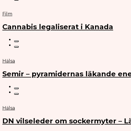
Film
Cannabis legaliserat i Kanada
Hälsa
Semir – pyramidernas läkande ene
Hälsa
DN vilseleder om sockermyter – 