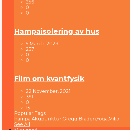
256
0
0
Hampaisolering av hus
5 March, 2023
257
0
0
Film om kvantfysik
22 November, 2021
391
0
15
Popular Tags:
hampa
,
Akupunktur
,
Gregg Braden
,
Yoga
,
Miljö
See All
Magasinet