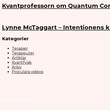
Kvantprofessorn om Quantum Co
Lynne McTaggart – Intentionens k
Kategorier
Terapier
Terapeuter
Artiklar
Kvantfysik
Arkiv
Populära videos
Vad är AlmaNova?