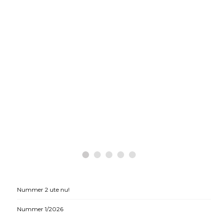
HÄLSA
Historiska beslut som gynnar
medicinsk cannabis
Nummer 2 ute nu!
Nummer 1/2026