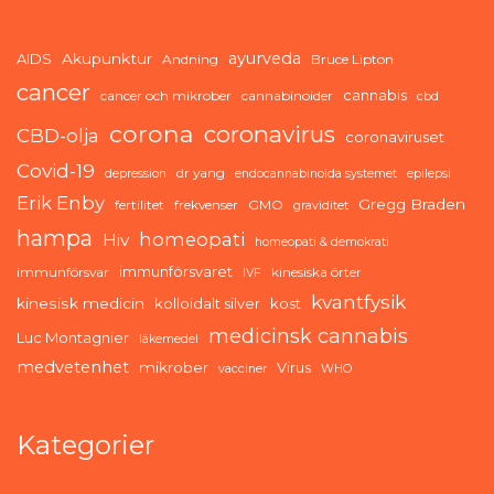
ayurveda
AIDS
Akupunktur
Andning
Bruce Lipton
cancer
cannabis
cancer och mikrober
cannabinoider
cbd
corona
coronavirus
CBD-olja
coronaviruset
Covid-19
dr yang
depression
endocannabinoida systemet
epilepsi
Erik Enby
Gregg Braden
fertilitet
frekvenser
GMO
graviditet
hampa
homeopati
Hiv
homeopati & demokrati
immunförsvaret
immunförsvar
kinesiska örter
IVF
kvantfysik
kinesisk medicin
kolloidalt silver
kost
medicinsk cannabis
Luc Montagnier
läkemedel
medvetenhet
mikrober
Virus
vacciner
WHO
Kategorier