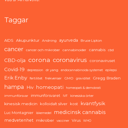
Taggar
ayurveda
AIDS
Akupunktur
Andning
Bruce Lipton
cancer
cannabis
cancer och mikrober
cannabinoider
cbd
corona
coronavirus
CBD-olja
coronaviruset
Covid-19
dr yang
depression
endocannabinoida systemet
epilepsi
Erik Enby
Gregg Braden
fertilitet
frekvenser
GMO
graviditet
hampa
homeopati
Hiv
homeopati & demokrati
immunförsvaret
immunförsvar
kinesiska örter
IVF
kvantfysik
kinesisk medicin
kolloidalt silver
kost
medicinsk cannabis
Luc Montagnier
läkemedel
medvetenhet
mikrober
Virus
vacciner
WHO