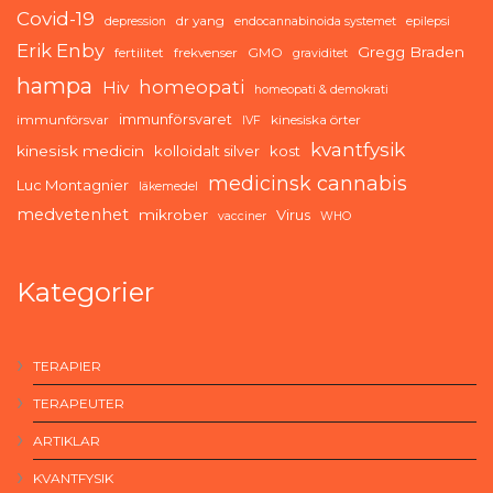
Covid-19
dr yang
depression
endocannabinoida systemet
epilepsi
Erik Enby
Gregg Braden
fertilitet
frekvenser
GMO
graviditet
hampa
homeopati
Hiv
homeopati & demokrati
immunförsvaret
immunförsvar
kinesiska örter
IVF
kvantfysik
kinesisk medicin
kolloidalt silver
kost
medicinsk cannabis
Luc Montagnier
läkemedel
medvetenhet
mikrober
Virus
vacciner
WHO
Kategorier
TERAPIER
TERAPEUTER
ARTIKLAR
KVANTFYSIK