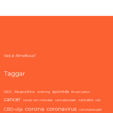
Vad är AlmaNova?
Taggar
ayurveda
AIDS
Akupunktur
Andning
Bruce Lipton
cancer
cannabis
cancer och mikrober
cannabinoider
cbd
corona
coronavirus
CBD-olja
coronaviruset