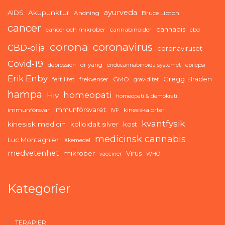
ayurveda
AIDS
Akupunktur
Andning
Bruce Lipton
cancer
cannabis
cancer och mikrober
cannabinoider
cbd
corona
coronavirus
CBD-olja
coronaviruset
Covid-19
dr yang
depression
endocannabinoida systemet
epilepsi
Erik Enby
Gregg Braden
fertilitet
frekvenser
GMO
graviditet
hampa
homeopati
Hiv
homeopati & demokrati
immunförsvaret
immunförsvar
kinesiska örter
IVF
kvantfysik
kinesisk medicin
kolloidalt silver
kost
medicinsk cannabis
Luc Montagnier
läkemedel
medvetenhet
mikrober
Virus
vacciner
WHO
Kategorier
TERAPIER