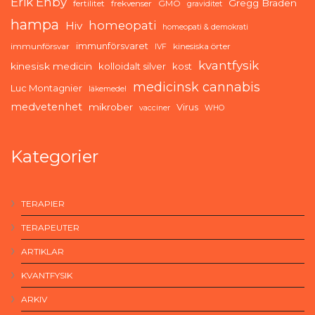
Erik Enby
Gregg Braden
fertilitet
frekvenser
GMO
graviditet
hampa
homeopati
Hiv
homeopati & demokrati
immunförsvaret
immunförsvar
kinesiska örter
IVF
kvantfysik
kinesisk medicin
kolloidalt silver
kost
medicinsk cannabis
Luc Montagnier
läkemedel
medvetenhet
mikrober
Virus
vacciner
WHO
Kategorier
TERAPIER
TERAPEUTER
ARTIKLAR
KVANTFYSIK
ARKIV