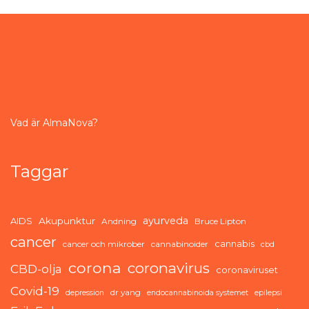
Vad är AlmaNova?
Taggar
ayurveda
AIDS
Akupunktur
Andning
Bruce Lipton
cancer
cannabis
cancer och mikrober
cannabinoider
cbd
corona
coronavirus
CBD-olja
coronaviruset
Covid-19
dr yang
depression
endocannabinoida systemet
epilepsi