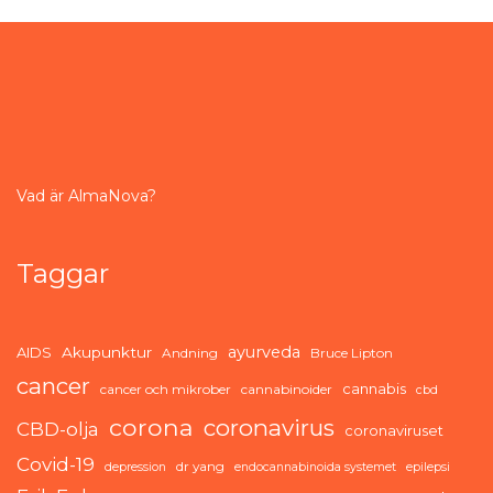
Vad är AlmaNova?
Taggar
ayurveda
AIDS
Akupunktur
Andning
Bruce Lipton
cancer
cannabis
cancer och mikrober
cannabinoider
cbd
corona
coronavirus
CBD-olja
coronaviruset
Covid-19
dr yang
depression
endocannabinoida systemet
epilepsi