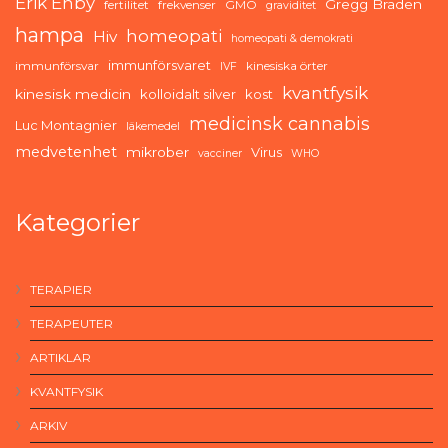
Erik Enby
Gregg Braden
fertilitet
frekvenser
GMO
graviditet
hampa
homeopati
Hiv
homeopati & demokrati
immunförsvaret
immunförsvar
kinesiska örter
IVF
kvantfysik
kinesisk medicin
kolloidalt silver
kost
medicinsk cannabis
Luc Montagnier
läkemedel
medvetenhet
mikrober
Virus
vacciner
WHO
Kategorier
TERAPIER
TERAPEUTER
ARTIKLAR
KVANTFYSIK
ARKIV