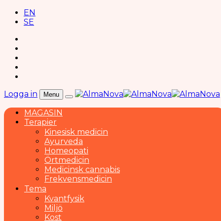
EN
SE
Logga in
Menu
MAGASIN
Terapier
Kinesisk medicin
Ayurveda
Homeopati
Örtmedicin
Medicinsk cannabis
Frekvensmedicin
Tema
Kvantfysik
Miljö
Kost