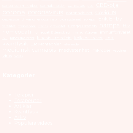
CBD-olja
cannabis
cancer och mikrober
cannabinoider
cbd
corona
coronavirus
Covid-19
coronaviruset
Erik Enby
dr yang
depression
endocannabinoida systemet
epilepsi
hampa
Hiv
Gregg Braden
fertilitet
frekvenser
GMO
graviditet
homeopati
immunförsvaret
immunförsvar
homeopati & demokrati
kinesisk medicin
kolloidalt silver
kost
kinesiska örter
IVF
kvantfysik
Luc Montagnier
läkemedel
medicinsk cannabis
medvetenhet
mikrober
vacciner
Virus
WHO
Kategorier
Terapier
Terapeuter
Artiklar
Kvantfysik
Arkiv
Populära videos