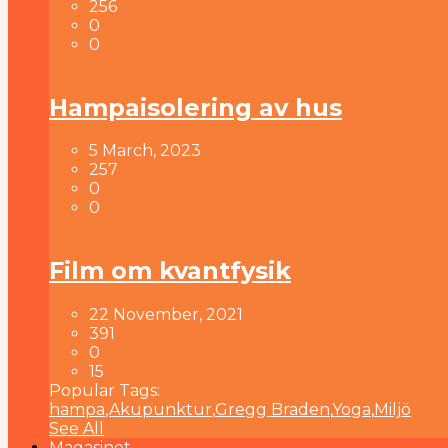
256
0
0
Hampaisolering av hus
5 March, 2023
257
0
0
Film om kvantfysik
22 November, 2021
391
0
15
Popular Tags:
hampa
,
Akupunktur
,
Gregg Braden
,
Yoga
,
Miljö
See All
Magasinet