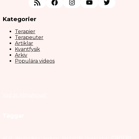
RSS Feed
Facebook
Instagram
YouTube
Twitter
Kategorier
Terapier
Terapeuter
Artiklar
Kvantfysik
Arkiv
Populära videos
Vad är AlmaNova?
Taggar
cancer
ayurveda
AIDS
Akupunktur
Andning
Bruce Lipton