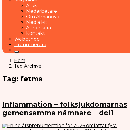
Arkiv
Medarbetare
Om Almanova
Media Kit
Annonsera
Kontakt
Webbshop
Prenumerera
Hem
Tag Archive
Tag: fetma
Inflammation – folksjukdomarnas
gemensamma nämnare – del1
En helårsprenumeration för 2026 omfattar fyra