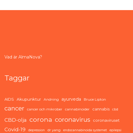
Vad är AlmaNova?
Taggar
ayurveda
AIDS
Akupunktur
Andning
Bruce Lipton
cancer
cannabis
cancer och mikrober
cannabinoider
cbd
corona
coronavirus
CBD-olja
coronaviruset
Covid-19
dr yang
depression
endocannabinoida systemet
epilepsi