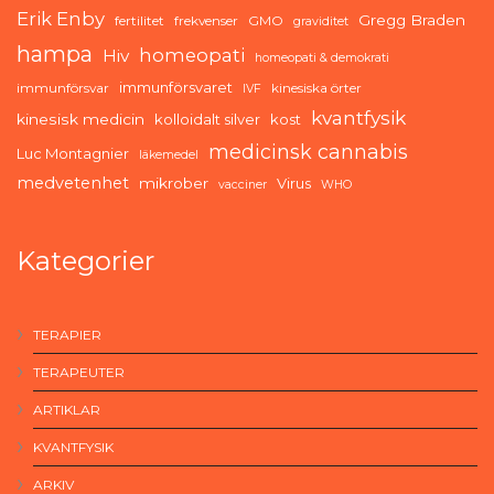
Erik Enby
Gregg Braden
fertilitet
frekvenser
GMO
graviditet
hampa
homeopati
Hiv
homeopati & demokrati
immunförsvaret
immunförsvar
kinesiska örter
IVF
kvantfysik
kinesisk medicin
kolloidalt silver
kost
medicinsk cannabis
Luc Montagnier
läkemedel
medvetenhet
mikrober
Virus
vacciner
WHO
Kategorier
TERAPIER
TERAPEUTER
ARTIKLAR
KVANTFYSIK
ARKIV