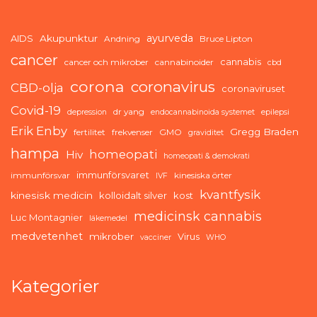
ayurveda
AIDS
Akupunktur
Andning
Bruce Lipton
cancer
cannabis
cancer och mikrober
cannabinoider
cbd
corona
coronavirus
CBD-olja
coronaviruset
Covid-19
dr yang
depression
endocannabinoida systemet
epilepsi
Erik Enby
Gregg Braden
fertilitet
frekvenser
GMO
graviditet
hampa
homeopati
Hiv
homeopati & demokrati
immunförsvaret
immunförsvar
kinesiska örter
IVF
kvantfysik
kinesisk medicin
kolloidalt silver
kost
medicinsk cannabis
Luc Montagnier
läkemedel
medvetenhet
mikrober
Virus
vacciner
WHO
Kategorier