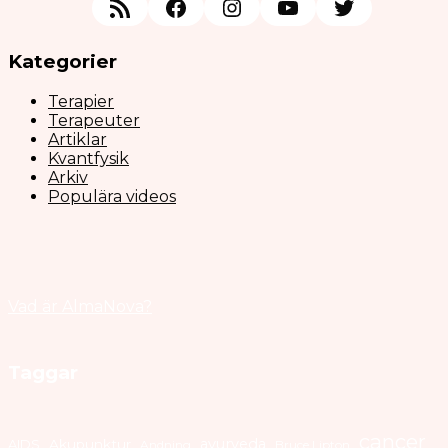
RSS Feed
Facebook
Instagram
YouTube
Twitter
Kategorier
Terapier
Terapeuter
Artiklar
Kvantfysik
Arkiv
Populära videos
Vad är AlmaNova?
Taggar
cancer
ayurveda
AIDS
Akupunktur
Andning
Bruce Lipton