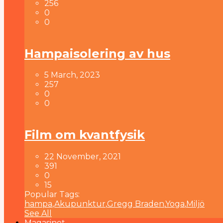
256
0
0
Hampaisolering av hus
5 March, 2023
257
0
0
Film om kvantfysik
22 November, 2021
391
0
15
Popular Tags:
hampa
,
Akupunktur
,
Gregg Braden
,
Yoga
,
Miljö
See All
Magasinet