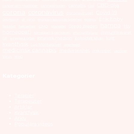
CBD-olja
cannabis
cancer och mikrober
cannabinoider
cbd
corona
coronavirus
Covid-19
coronaviruset
Erik Enby
dr yang
depression
endocannabinoida systemet
epilepsi
hampa
Hiv
Gregg Braden
fertilitet
frekvenser
GMO
graviditet
homeopati
immunförsvaret
immunförsvar
homeopati & demokrati
kinesisk medicin
kolloidalt silver
kost
kinesiska örter
IVF
kvantfysik
Luc Montagnier
läkemedel
medicinsk cannabis
medvetenhet
mikrober
vacciner
Virus
WHO
Kategorier
Terapier
Terapeuter
Artiklar
Kvantfysik
Arkiv
Populära videos