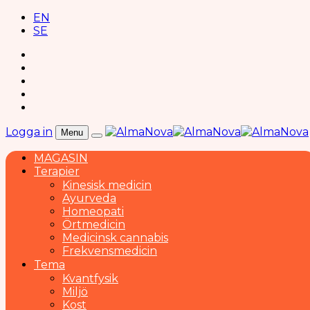
EN
SE
Logga in
Menu
MAGASIN
Terapier
Kinesisk medicin
Ayurveda
Homeopati
Örtmedicin
Medicinsk cannabis
Frekvensmedicin
Tema
Kvantfysik
Miljö
Kost