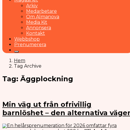
Arkiv
Medarbetare
Om Almanova
Media Kit
Annonsera
Kontakt
Webbshop
Prenumerera
Hem
Tag Archive
Tag: Äggplockning
Min väg ut från ofrivillig
barnlöshet – den alternativa väge
En helårsprenumeration för 2026 omfattar fyra