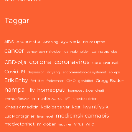
Taggar
ayurveda
AIDS
Akupunktur
Andning
Bruce Lipton
cancer
cannabis
cancer och mikrober
cannabinoider
cbd
corona
coronavirus
CBD-olja
coronaviruset
Covid-19
dr yang
depression
endocannabinoida systemet
epilepsi
Erik Enby
Gregg Braden
fertilitet
frekvenser
GMO
graviditet
hampa
homeopati
Hiv
homeopati & demokrati
immunförsvaret
immunförsvar
kinesiska örter
IVF
kvantfysik
kinesisk medicin
kolloidalt silver
kost
medicinsk cannabis
Luc Montagnier
läkemedel
medvetenhet
mikrober
Virus
vacciner
WHO