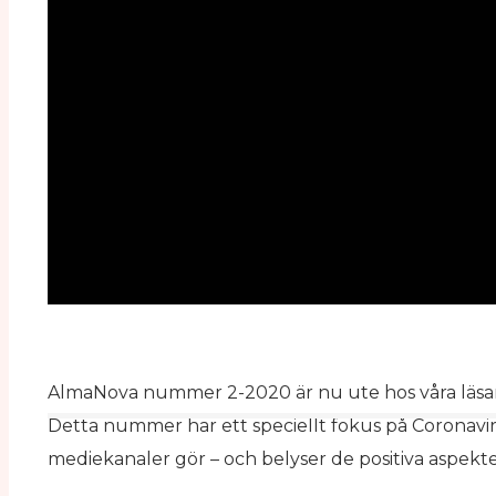
AlmaNova nummer 2-2020 är nu ute hos våra läsa
Detta nummer har ett speciellt fokus på Coronav
mediekanaler gör – och belyser de positiva aspekte