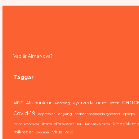
Vad är AlmaNova?
Taggar
canc
ayurveda
AIDS
Akupunktur
Andning
Bruce Lipton
Covid-19
dr yang
depression
endocannabinoida systemet
epilepsi
immunförsvaret
kinesisk me
immunförsvar
kinesiska örter
IVF
mikrober
Virus
vacciner
WHO