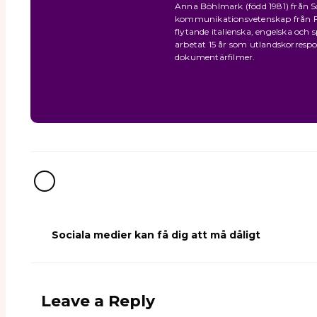
Anna Böhlmark (född 1981) från So
kommunikationsvetenskap från Flor
flytande italienska, engelska och
arbetat 15 år som utlandskorresp
dokumentärfilmer.
Sociala medier kan få dig att må dåligt
Leave a Reply