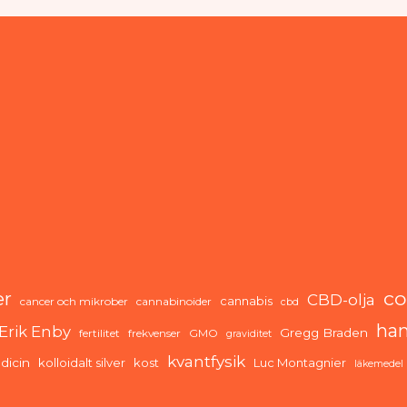
co
er
CBD-olja
cannabis
cancer och mikrober
cannabinoider
cbd
ha
Erik Enby
Gregg Braden
fertilitet
frekvenser
GMO
graviditet
kvantfysik
dicin
kolloidalt silver
kost
Luc Montagnier
läkemedel