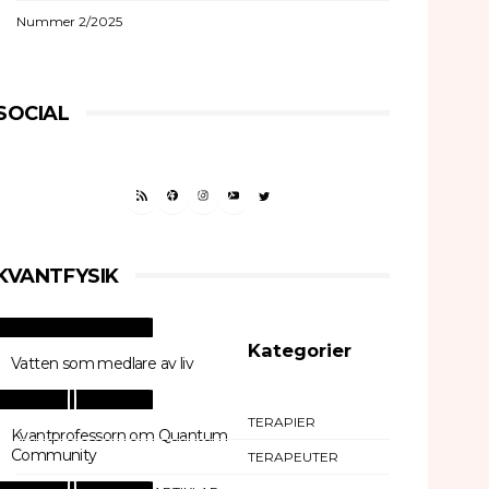
Nummer 2/2025
SOCIAL
RSS FEED
FACEBOOK
INSTAGRAM
YOUTUBE
TWITTER
KVANTFYSIK
Kategorier
Vatten som medlare av liv
TERAPIER
Kvantprofessorn om Quantum
Community
TERAPEUTER