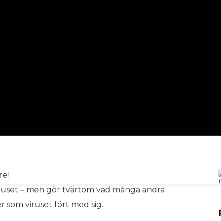
re!
iruset – men gör tvärtom vad många andra
r som viruset fört med sig.