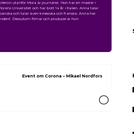
llerön utanför Mora är journalist. Hon har en master i
ens Universitet och har bott 14 år i Italien. Anna talar
 spanska och talar även kinesiska och franska. Anna har
ondent. Dessutom filmar och producerar hon
Event om Corona – Mikael Nordfors