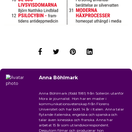
Anna Böhlmark
Anna Böhlmark (född 1981) från Sollerön utanför
Mora är journalist. Hon har en master i
kommunikationsvetenskap från Florens
Universitet och har bott 14 år i Italien. Anna talar
flytande italienska, engelska och spanska och
talar även kinesiska och franska. Anna har
arbetat 15 år som utlandskorrespondent.
Dessutom filmar och producerar hon