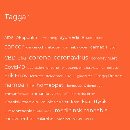
Taggar
ayurveda
AIDS
Akupunktur
Andning
Bruce Lipton
cancer
cannabis
cancer och mikrober
cannabinoider
cbd
corona
coronavirus
CBD-olja
coronaviruset
Covid-19
dr yang
depression
endocannabinoida systemet
epilepsi
Erik Enby
Gregg Braden
fertilitet
frekvenser
GMO
graviditet
hampa
homeopati
Hiv
homeopati & demokrati
immunförsvaret
immunförsvar
kinesiska örter
IVF
kvantfysik
kinesisk medicin
kolloidalt silver
kost
medicinsk cannabis
Luc Montagnier
läkemedel
medvetenhet
mikrober
Virus
vacciner
WHO