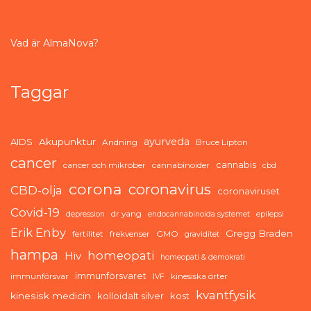
Vad är AlmaNova?
Taggar
ayurveda
AIDS
Akupunktur
Andning
Bruce Lipton
cancer
cannabis
cancer och mikrober
cannabinoider
cbd
corona
coronavirus
CBD-olja
coronaviruset
Covid-19
dr yang
depression
endocannabinoida systemet
epilepsi
Erik Enby
Gregg Braden
fertilitet
frekvenser
GMO
graviditet
hampa
homeopati
Hiv
homeopati & demokrati
immunförsvaret
immunförsvar
kinesiska örter
IVF
kvantfysik
kinesisk medicin
kolloidalt silver
kost