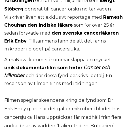
forskningen
och om vart miljonerna som
Bengt
Sjöberg
donerat till cancerforskning tar vägen.
Vi skriver även ett exklusivt reportage med
Ramesh
Chouhan den indiske läkare
som för över 25 år
sedan forskade med
den svenska cancerläkaren
Erik Enby
. Tillsammans fann de att det fanns
mikrober i blodet på cancersjuka.
AlmaNova
kommer i sommar släppa en mycket
unik dokumentärfilm som heter
Cancer och
Mikrober
och där dessa fynd beskrivs i detalj. En
recension av filmen finns med i tidningen.
Filmen speglar skeendena kring de fynd som Dr
Erik Enby gjort när det gäller mikrober i blodet hos
cancersjuka. Hans upptäckter får medhåll från flera
andra delar av världen (Italien, Indien, Bulgarien)