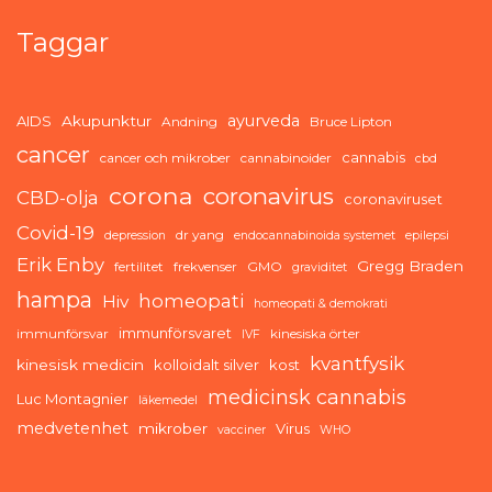
Taggar
ayurveda
AIDS
Akupunktur
Andning
Bruce Lipton
cancer
cannabis
cancer och mikrober
cannabinoider
cbd
corona
coronavirus
CBD-olja
coronaviruset
Covid-19
dr yang
depression
endocannabinoida systemet
epilepsi
Erik Enby
Gregg Braden
fertilitet
frekvenser
GMO
graviditet
hampa
homeopati
Hiv
homeopati & demokrati
immunförsvaret
immunförsvar
kinesiska örter
IVF
kvantfysik
kinesisk medicin
kolloidalt silver
kost
medicinsk cannabis
Luc Montagnier
läkemedel
medvetenhet
mikrober
Virus
vacciner
WHO