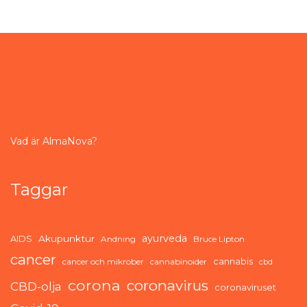
Vad är AlmaNova?
Taggar
ayurveda
AIDS
Akupunktur
Andning
Bruce Lipton
cancer
cannabis
cancer och mikrober
cannabinoider
cbd
corona
coronavirus
CBD-olja
coronaviruset