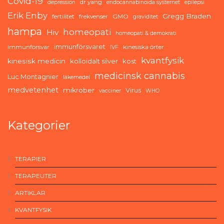
Covid-19
dr yang
depression
endocannabinoida systemet
epilepsi
Erik Enby
Gregg Braden
fertilitet
frekvenser
GMO
graviditet
hampa
homeopati
Hiv
homeopati & demokrati
immunförsvaret
immunförsvar
kinesiska örter
IVF
kvantfysik
kinesisk medicin
kolloidalt silver
kost
medicinsk cannabis
Luc Montagnier
läkemedel
medvetenhet
mikrober
Virus
vacciner
WHO
Kategorier
TERAPIER
TERAPEUTER
ARTIKLAR
KVANTFYSIK