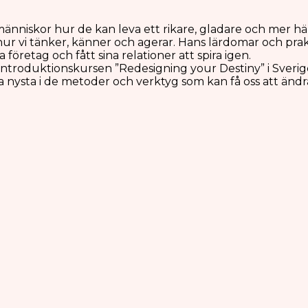
ill människor hur de kan leva ett rikare, gladare och mer 
i tänker, känner och agerar. Hans lärdomar och praktisk
 företag och fått sina relationer att spira igen.
 introduktionskursen ”Redesigning your Destiny” i Sver
ysta i de metoder och verktyg som kan få oss att ändra vå