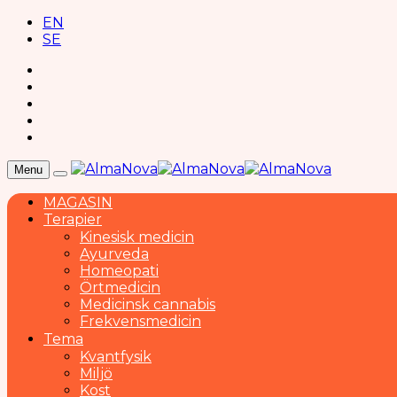
EN
SE
Menu
MAGASIN
Terapier
Kinesisk medicin
Ayurveda
Homeopati
Örtmedicin
Medicinsk cannabis
Frekvensmedicin
Tema
Kvantfysik
Miljö
Kost