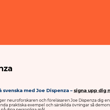
nza
på svenska med Joe Dispenza –
signa upp dig 
ger neuroforskaren och föreläsaren Joe Dispenza dig en i
vända praktiska exempel och särskilda övningar så demo
nå dina personliga mål.