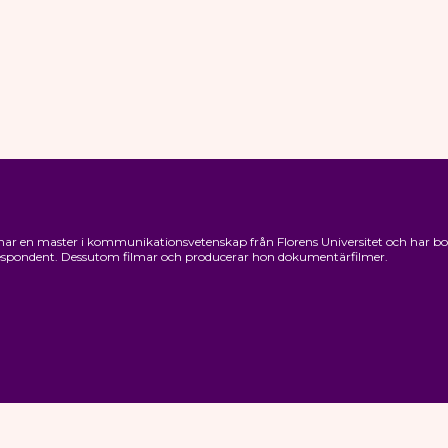
ar en master i kommunikationsvetenskap från Florens Universitet och har bott 1
rrespondent. Dessutom filmar och producerar hon dokumentärfilmer.