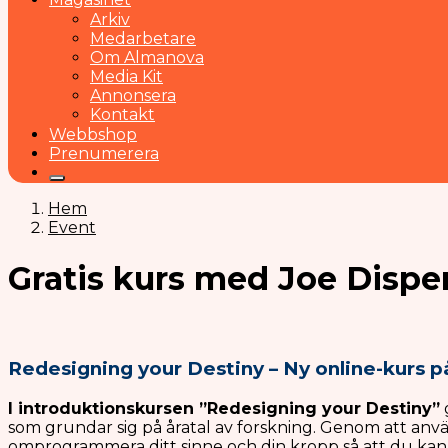
Arkiv
Medarbetare
Om Almanova
Media Kit
Annonsera
Kontakt
Webbshop
Prenumerera
Hem
Event
Gratis kurs med Joe Dispe
Redesigning your Destiny – Ny online-kurs 
I introduktionskursen ”Redesigning your Destiny”
som grundar sig på åratal av forskning. Genom att an
omprogrammera ditt sinne och din kropp så att du kan 