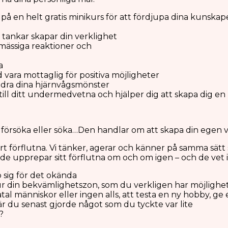
på en helt gratis minikurs för att fördjupa dina kunsk
 tankar skapar din verklighet
omässiga reaktioner och
a
vara mottaglig för positiva möjligheter
ndra dina hjärnvågsmönster
ll ditt undermedvetna och hjälper dig att skapa dig en n
 försöka eller söka…Den handlar om att skapa din egen v
v vårt förflutna. Vi tänker, agerar och känner på samma sä
de upprepar sitt förflutna om och om igen – och de vet i
 sig för det okända
 ur din bekvämlighetszon, som du verkligen har möjlighet
 fåtal människor eller ingen alls, att testa en ny hobby, 
r du senast gjorde något som du tyckte var lite
?