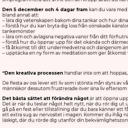
Den 5 december och 4 dagar fram
kan du vara med 
bland annat att:
– lära dig vetenskapen bakom dina tankar och hur dina
– förstå hur du kan bryta dig loss från oönskade känsl
tankemönster
– lära om och avlägsna negativa vanor från ditt förflutn
– förstå hur du öppnar upp för det okända och därmed 
– få åtkomst till ditt undermedvetna och därigenom ä
– upptäcka en ny form av meditation som ger åtkomst ti
“Den kreativa processen
handlar inte om att hoppas,
De flesta av oss lever ett liv som i största mån styrs a
människor dessutom frustrerade över sina liv eftersom 
Det bästa sättet att förändra något
är att öppna upp
Det är när du testar något helt nytt, när du rör dig ut
gå på en fest eller tillställning där du bara känner ett
ett extra sug av nervositet i magen. Kommer du ihåg nä
läskigt, där du rörde dig utanför din bekvämlighetszon