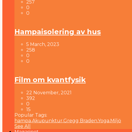
257
0
0
Hampaisolering av hus
5 March, 2023
258
0
0
Film om kvantfysik
22 November, 2021
392
0
15
Popular Tags:
hampa
,
Akupunktur
,
Gregg Braden
,
Yoga
,
Miljö
See All
Magasinet