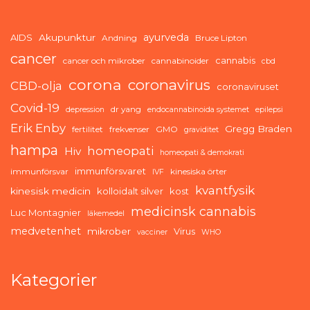
ayurveda
AIDS
Akupunktur
Andning
Bruce Lipton
cancer
cannabis
cancer och mikrober
cannabinoider
cbd
corona
coronavirus
CBD-olja
coronaviruset
Covid-19
dr yang
depression
endocannabinoida systemet
epilepsi
Erik Enby
Gregg Braden
fertilitet
frekvenser
GMO
graviditet
hampa
homeopati
Hiv
homeopati & demokrati
immunförsvaret
immunförsvar
kinesiska örter
IVF
kvantfysik
kinesisk medicin
kolloidalt silver
kost
medicinsk cannabis
Luc Montagnier
läkemedel
medvetenhet
mikrober
Virus
vacciner
WHO
Kategorier