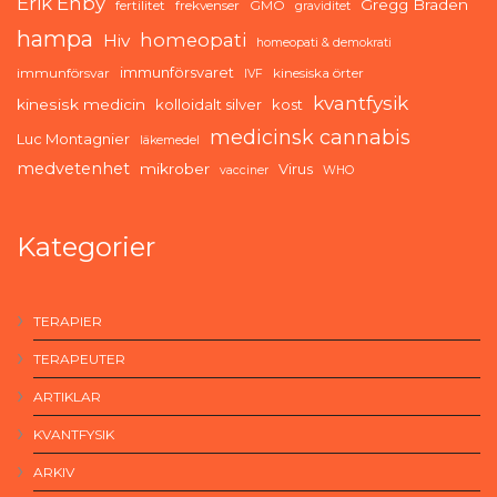
Erik Enby
Gregg Braden
fertilitet
frekvenser
GMO
graviditet
hampa
homeopati
Hiv
homeopati & demokrati
immunförsvaret
immunförsvar
kinesiska örter
IVF
kvantfysik
kinesisk medicin
kolloidalt silver
kost
medicinsk cannabis
Luc Montagnier
läkemedel
medvetenhet
mikrober
Virus
vacciner
WHO
Kategorier
TERAPIER
TERAPEUTER
ARTIKLAR
KVANTFYSIK
ARKIV