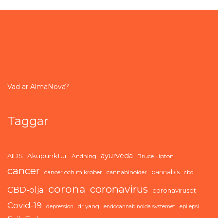
Vad är AlmaNova?
Taggar
ayurveda
AIDS
Akupunktur
Andning
Bruce Lipton
cancer
cannabis
cancer och mikrober
cannabinoider
cbd
corona
coronavirus
CBD-olja
coronaviruset
Covid-19
dr yang
depression
endocannabinoida systemet
epilepsi