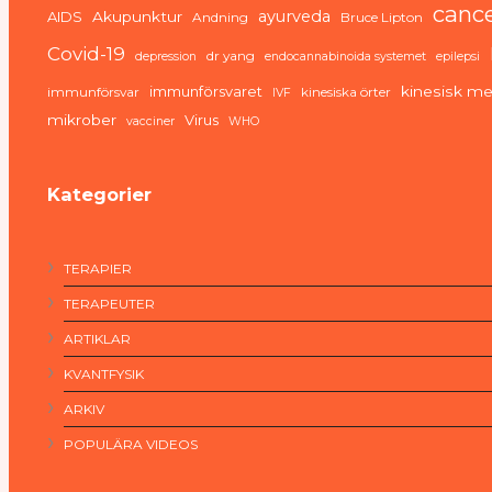
canc
ayurveda
AIDS
Akupunktur
Andning
Bruce Lipton
Covid-19
dr yang
depression
endocannabinoida systemet
epilepsi
immunförsvaret
kinesisk me
immunförsvar
kinesiska örter
IVF
mikrober
Virus
vacciner
WHO
Kategorier
TERAPIER
TERAPEUTER
ARTIKLAR
KVANTFYSIK
ARKIV
POPULÄRA VIDEOS