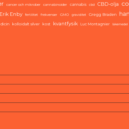
co
er
CBD-olja
cannabis
cancer och mikrober
cannabinoider
cbd
ha
Erik Enby
Gregg Braden
fertilitet
frekvenser
GMO
graviditet
kvantfysik
dicin
kolloidalt silver
kost
Luc Montagnier
läkemedel