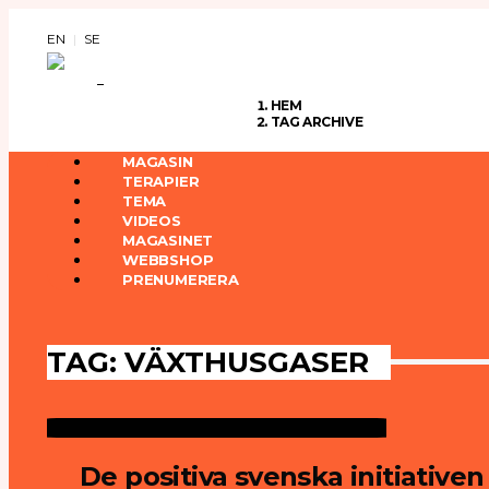
EN
SE
HEM
TAG ARCHIVE
MAGASIN
TERAPIER
TEMA
VIDEOS
MAGASINET
WEBBSHOP
PRENUMERERA
TAG: VÄXTHUSGASER
De positiva svenska initiativen