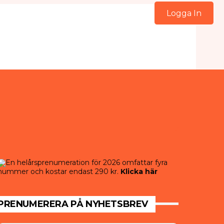
Logga In
En helårsprenumeration för 2026 omfattar fyra
nummer och kostar endast 290 kr.
Klicka här
PRENUMERERA PÅ NYHETSBREV
HÄLSA
HÄLSA
HÄLSA