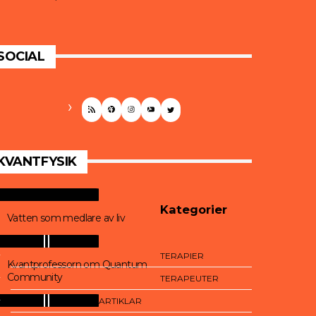
SOCIAL
RSS FEED
FACEBOOK
INSTAGRAM
YOUTUBE
TWITTER
KVANTFYSIK
Kategorier
Vatten som medlare av liv
TERAPIER
Kvantprofessorn om Quantum
Community
TERAPEUTER
ARTIKLAR