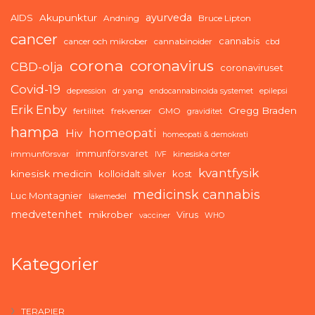
ayurveda
AIDS
Akupunktur
Andning
Bruce Lipton
cancer
cannabis
cancer och mikrober
cannabinoider
cbd
corona
coronavirus
CBD-olja
coronaviruset
Covid-19
dr yang
depression
endocannabinoida systemet
epilepsi
Erik Enby
Gregg Braden
fertilitet
frekvenser
GMO
graviditet
hampa
homeopati
Hiv
homeopati & demokrati
immunförsvaret
immunförsvar
kinesiska örter
IVF
kvantfysik
kinesisk medicin
kolloidalt silver
kost
medicinsk cannabis
Luc Montagnier
läkemedel
medvetenhet
mikrober
Virus
vacciner
WHO
Kategorier
TERAPIER