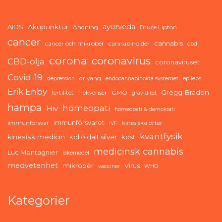
ayurveda
AIDS
Akupunktur
Andning
Bruce Lipton
cancer
cannabis
cancer och mikrober
cannabinoider
cbd
corona
coronavirus
CBD-olja
coronaviruset
Covid-19
dr yang
depression
endocannabinoida systemet
epilepsi
Erik Enby
Gregg Braden
fertilitet
frekvenser
GMO
graviditet
hampa
homeopati
Hiv
homeopati & demokrati
immunförsvaret
immunförsvar
kinesiska örter
IVF
kvantfysik
kinesisk medicin
kolloidalt silver
kost
medicinsk cannabis
Luc Montagnier
läkemedel
medvetenhet
mikrober
Virus
vacciner
WHO
Kategorier