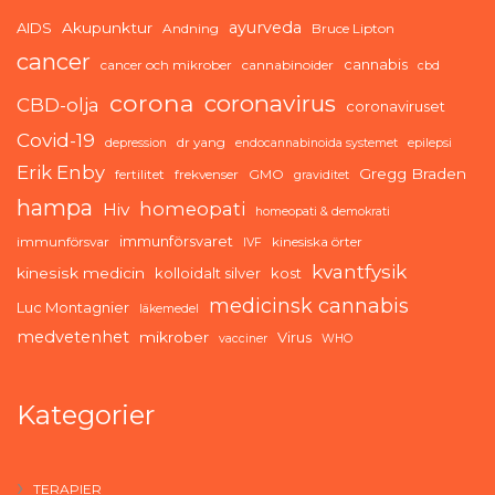
ayurveda
AIDS
Akupunktur
Andning
Bruce Lipton
cancer
cannabis
cancer och mikrober
cannabinoider
cbd
corona
coronavirus
CBD-olja
coronaviruset
Covid-19
dr yang
depression
endocannabinoida systemet
epilepsi
Erik Enby
Gregg Braden
fertilitet
frekvenser
GMO
graviditet
hampa
homeopati
Hiv
homeopati & demokrati
immunförsvaret
immunförsvar
kinesiska örter
IVF
kvantfysik
kinesisk medicin
kolloidalt silver
kost
medicinsk cannabis
Luc Montagnier
läkemedel
medvetenhet
mikrober
Virus
vacciner
WHO
Kategorier
TERAPIER