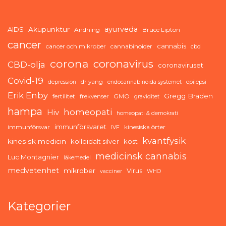
ayurveda
AIDS
Akupunktur
Andning
Bruce Lipton
cancer
cannabis
cancer och mikrober
cannabinoider
cbd
corona
coronavirus
CBD-olja
coronaviruset
Covid-19
dr yang
depression
endocannabinoida systemet
epilepsi
Erik Enby
Gregg Braden
fertilitet
frekvenser
GMO
graviditet
hampa
homeopati
Hiv
homeopati & demokrati
immunförsvaret
immunförsvar
kinesiska örter
IVF
kvantfysik
kinesisk medicin
kolloidalt silver
kost
medicinsk cannabis
Luc Montagnier
läkemedel
medvetenhet
mikrober
Virus
vacciner
WHO
Kategorier