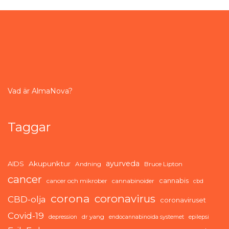
Vad är AlmaNova?
Taggar
ayurveda
AIDS
Akupunktur
Andning
Bruce Lipton
cancer
cannabis
cancer och mikrober
cannabinoider
cbd
corona
coronavirus
CBD-olja
coronaviruset
Covid-19
dr yang
depression
endocannabinoida systemet
epilepsi