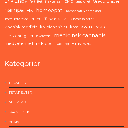
Erik Enby
Gregg Braden
fertilitet
frekvenser
GMO
graviditet
hampa
homeopati
Hiv
homeopati & demokrati
immunförsvaret
immunförsvar
kinesiska örter
IVF
kvantfysik
kinesisk medicin
kolloidalt silver
kost
medicinsk cannabis
Luc Montagnier
läkemedel
medvetenhet
mikrober
Virus
vacciner
WHO
Kategorier
TERAPIER
TERAPEUTER
ARTIKLAR
KVANTFYSIK
ARKIV