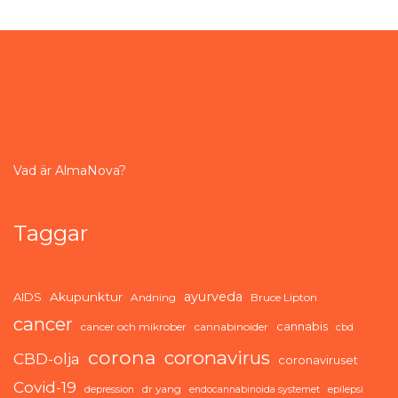
Vad är AlmaNova?
Taggar
ayurveda
AIDS
Akupunktur
Andning
Bruce Lipton
cancer
cannabis
cancer och mikrober
cannabinoider
cbd
corona
coronavirus
CBD-olja
coronaviruset
Covid-19
dr yang
depression
endocannabinoida systemet
epilepsi