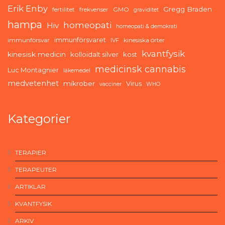
Erik Enby
Gregg Braden
fertilitet
frekvenser
GMO
graviditet
hampa
homeopati
Hiv
homeopati & demokrati
immunförsvaret
immunförsvar
kinesiska örter
IVF
kvantfysik
kinesisk medicin
kolloidalt silver
kost
medicinsk cannabis
Luc Montagnier
läkemedel
medvetenhet
mikrober
Virus
vacciner
WHO
Kategorier
TERAPIER
TERAPEUTER
ARTIKLAR
KVANTFYSIK
ARKIV