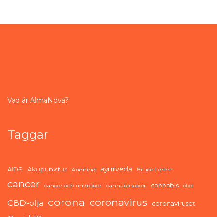
Vad är AlmaNova?
Taggar
ayurveda
AIDS
Akupunktur
Andning
Bruce Lipton
cancer
cannabis
cancer och mikrober
cannabinoider
cbd
corona
coronavirus
CBD-olja
coronaviruset