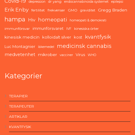
Covid-19
dr yang
depression
endocannabinoida systemet
epilepsi
Erik Enby
Gregg Braden
fertilitet
frekvenser
GMO
graviditet
hampa
homeopati
Hiv
homeopati & demokrati
immunförsvaret
immunförsvar
kinesiska örter
IVF
kvantfysik
kinesisk medicin
kolloidalt silver
kost
medicinsk cannabis
Luc Montagnier
läkemedel
medvetenhet
mikrober
Virus
vacciner
WHO
Kategorier
TERAPIER
TERAPEUTER
ARTIKLAR
KVANTFYSIK