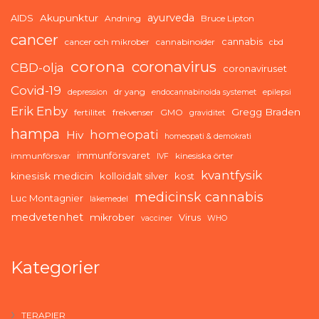
ayurveda
AIDS
Akupunktur
Andning
Bruce Lipton
cancer
cannabis
cancer och mikrober
cannabinoider
cbd
corona
coronavirus
CBD-olja
coronaviruset
Covid-19
dr yang
depression
endocannabinoida systemet
epilepsi
Erik Enby
Gregg Braden
fertilitet
frekvenser
GMO
graviditet
hampa
homeopati
Hiv
homeopati & demokrati
immunförsvaret
immunförsvar
kinesiska örter
IVF
kvantfysik
kinesisk medicin
kolloidalt silver
kost
medicinsk cannabis
Luc Montagnier
läkemedel
medvetenhet
mikrober
Virus
vacciner
WHO
Kategorier
TERAPIER