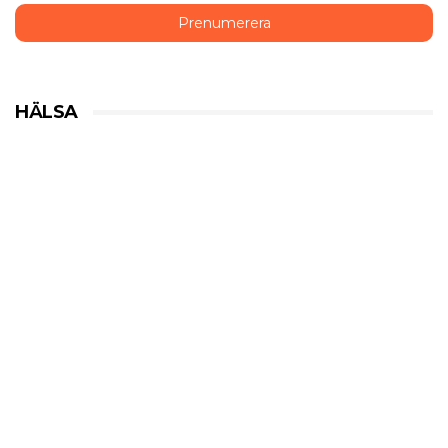
HÄLSA
Historiska beslut som gynnar
medicinsk cannabis
HÄLSA