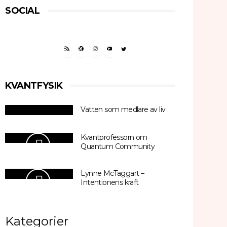
SOCIAL
RSS FEED
FACEBOOK
INSTAGRAM
YOUTUBE
TWITTER
KVANTFYSIK
Vatten som medlare av liv
Kvantprofessorn om
Quantum Community
Lynne McTaggart –
Intentionens kraft
Kategorier