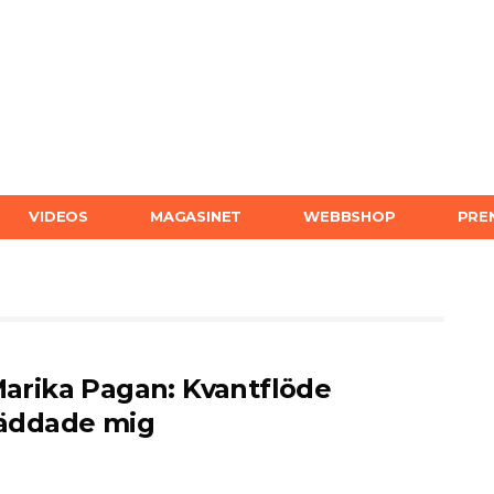
VIDEOS
MAGASINET
WEBBSHOP
PRE
arika Pagan: Kvantflöde
äddade mig