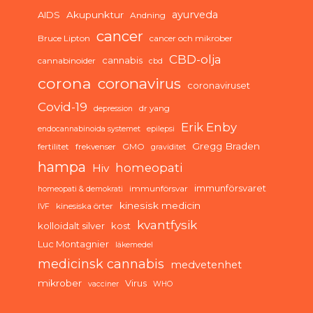
ayurveda
AIDS
Akupunktur
Andning
cancer
Bruce Lipton
cancer och mikrober
CBD-olja
cannabis
cannabinoider
cbd
corona
coronavirus
coronaviruset
Covid-19
dr yang
depression
Erik Enby
endocannabinoida systemet
epilepsi
Gregg Braden
fertilitet
frekvenser
GMO
graviditet
hampa
homeopati
Hiv
immunförsvaret
immunförsvar
homeopati & demokrati
kinesisk medicin
kinesiska örter
IVF
kvantfysik
kolloidalt silver
kost
Luc Montagnier
läkemedel
medicinsk cannabis
medvetenhet
mikrober
Virus
vacciner
WHO